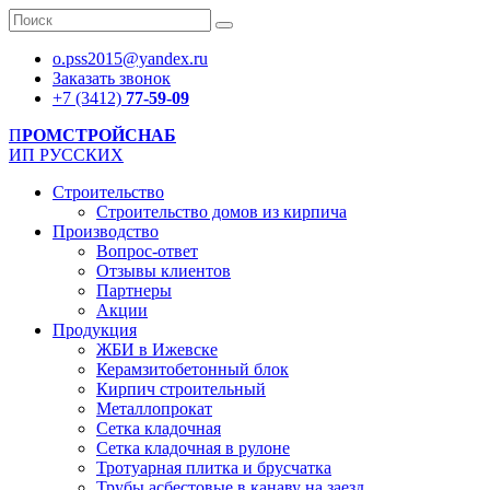
o.pss2015@yandex.ru
Заказать звонок
+7 (3412)
77-59-09
П
РОМСТРОЙСНАБ
ИП РУССКИХ
Строительство
Строительство домов из кирпича
Производство
Вопрос-ответ
Отзывы клиентов
Партнеры
Акции
Продукция
ЖБИ в Ижевске
Керамзитобетонный блок
Кирпич строительный
Металлопрокат
Сетка кладочная
Сетка кладочная в рулоне
Тротуарная плитка и брусчатка
Трубы асбестовые в канаву на заезд