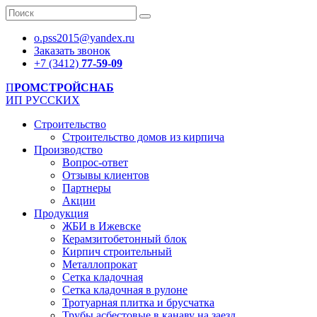
o.pss2015@yandex.ru
Заказать звонок
+7 (3412)
77-59-09
П
РОМСТРОЙСНАБ
ИП РУССКИХ
Строительство
Строительство домов из кирпича
Производство
Вопрос-ответ
Отзывы клиентов
Партнеры
Акции
Продукция
ЖБИ в Ижевске
Керамзитобетонный блок
Кирпич строительный
Металлопрокат
Сетка кладочная
Сетка кладочная в рулоне
Тротуарная плитка и брусчатка
Трубы асбестовые в канаву на заезд