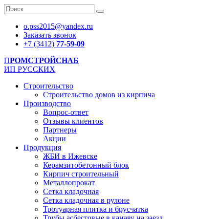
o.pss2015@yandex.ru
Заказать звонок
+7 (3412)
77-59-09
П
РОМСТРОЙСНАБ
ИП РУССКИХ
Строительство
Строительство домов из кирпича
Производство
Вопрос-ответ
Отзывы клиентов
Партнеры
Акции
Продукция
ЖБИ в Ижевске
Керамзитобетонный блок
Кирпич строительный
Металлопрокат
Сетка кладочная
Сетка кладочная в рулоне
Тротуарная плитка и брусчатка
Трубы асбестовые в канаву на заезд